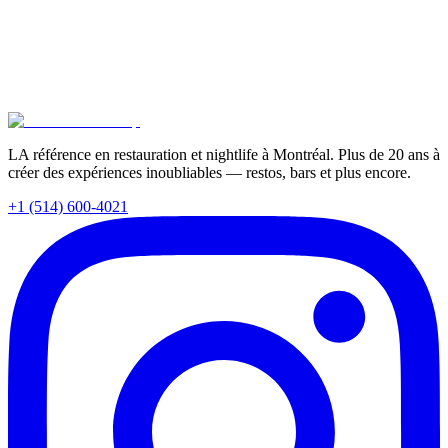
Vous essayez de planifier votre party de bureau des Fêtes à Montréal
? On décortique les venues sur place vs ailleurs pis les formats chics
vs décontractés — plus comment le portfolio de Tomahawk Group
de restos, lounges, pis bars à vin peut organiser votre événement
corporatif parfait.
Lire la suite
LA référence en restauration et nightlife à Montréal. Plus de 20 ans à
créer des expériences inoubliables — restos, bars et plus encore.
+1 (514) 600-4021