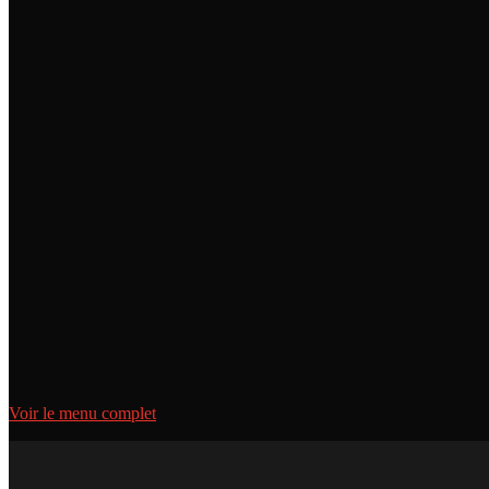
Huîtres (6)
$24
Guacamole Maison
$21
Ceviche aux Fruits de Mer
$24
Ribeye 10 oz
$55
Poulet de Cornouailles
$32 / $49
Birria Tacos
$20
Grand Margarita
$25
Cucumber Jalapeño
$18
Santos Sexy Sangria
$18
Voir le menu complet