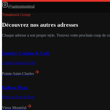
@santosmontreal
Tomahawk Group
Découvrez nos autres adresses
Chaque adresse a son propre style. Trouvez votre prochain coup de c
Sunday Cuisine & Café
Cuisine Santé & Café
Pointe-Saint-Charles
Balboa Pizza
Pizza au Feu de Bois
Vieux Montréal