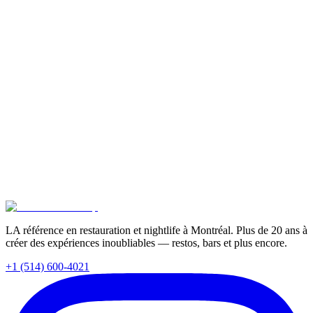
Montréal en ce moment?
Est-ce que le Tomahawk Group offre l'organisation d'événements privés
avec des menus saisonniers?
Prêt à Découvrir Nos Établissements?
Des dîners intimes aux événements corporatifs, nos établissements
offrent des expériences inoubliables à travers Montréal.
Explorer Nos Établissements
Réserver un Événement Privé
Partager:
LA référence en restauration et nightlife à Montréal. Plus de 20 ans à
créer des expériences inoubliables — restos, bars et plus encore.
+1 (514) 600-4021