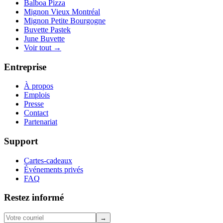
Balboa Pizza
Mignon Vieux Montréal
Mignon Petite Bourgogne
Buvette Pastek
June Buvette
Voir tout →
Entreprise
À propos
Emplois
Presse
Contact
Partenariat
Support
Cartes-cadeaux
Événements privés
FAQ
Restez informé
→