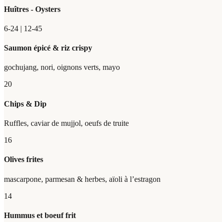
Huîtres - Oysters
6-24 | 12-45
Saumon épicé & riz crispy
gochujang, nori, oignons verts, mayo
20
Chips & Dip
Ruffles, caviar de mujjol, oeufs de truite
16
Olives frites
mascarpone, parmesan & herbes, aïoli à l’estragon
14
Hummus et boeuf frit