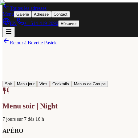
Toutes les adresses
Menu
Galerie
Adresse
Contact
EN
+1 514-419-2090
Réserver
Retour à Buvette Pastek
Soir
Menu jour
Vins
Cocktails
Menus de Groupe
Menu soir | Night
7 jours sur 7 dès 16 h
APÉRO